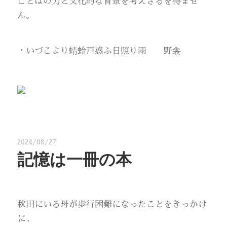
ことばの力と文化的な背景を考えざるを得ませ
ん。
・いづこより蜻蛉戸惑ふ日照り雨 野衾
2024/08/27
記憶は一冊の本
秋田にいる母が歩行困難になったことをきっかけ
に、