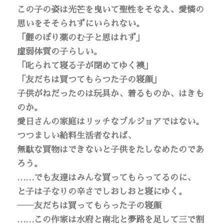
この子の姿は光芒を曳いて聖性をそなえ、愛憐の
思いをそそられずにいられない。
「鯉のぼり薬のむ子と思はれず」
虚弱体質の子らしい。
「叱られて寝る子が閉めてゆく襖」
「友だちは買つてもらつた子の寝顔」
子供がねだったのは玩具か、着るものか、はきも
のか。
愛日さんの家庭はリッチなブルジョアではない。
つつましい給料生活者なれば、
無駄な買物はできないと子供をたしなめたのであ
ろう。
……でも友達はみんな買ってもらってるのに、
と子は子なりの辛さでしおしおと寝にゆく。
――友だちは買ってもらった子の寝顔
……この作家は水府と南北と夢路を足して三で割