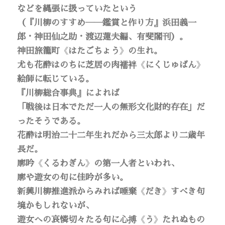
などを縄張に扱っていたという
（『川柳のすすめ――鑑賞と作り方』浜田義一
郎・神田仙之助・渡辺蓮夫編、有斐閣刊）。
神田旅籠町
《
はたごちょう
》
の生れ。
尤も花酔はのちに芝居の肉襦袢
《
にくじゅばん
》
絵師に転じている。
『川柳総合事典』によれば
「戦後は日本でただ一人の無形文化財的存在」だ
ったそうである。
花酔は明治二十二年生れだから三太郎より二歳年
長だ。
廓吟
《
くるわぎん
》
の第一人者といわれ、
廓や遊女の句に佳吟が多い。
新興川柳推進派からみれば唾棄
《
だき
》
すべき句
境かもしれないが、
遊女への哀憐切々たる句に心搏
《
う
》
たれぬもの