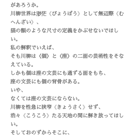
があろうか。
川柳世界は渺茫
《
びょうぼう
》
として無辺際
《
む
へんざい
》
、
猫の額のような尺寸の定義をかぶせないでほし
い。
私の解釈でいえば、
そも川柳は〈個〉と〈座〉の二面の芸術性をそな
えている。
しかも個は座の文芸にも通ずる面をもち、
座の文芸にも個の背骨がある。
いや、
なくては座の文芸にならない。
川柳を性急に狭窄
《
きょうさく
》
せず、
浩々
《
こうこう
》
たる天地の間に解き放ってほし
い。
そしておのずからそこに、