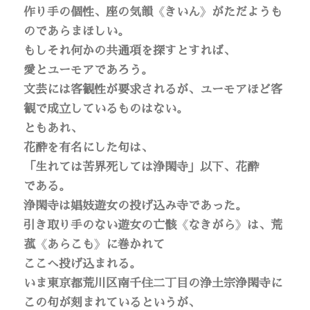
作り手の個性、座の気韻
《
きいん
》
がただようも
のであらまほしい。
もしそれ何かの共通項を探すとすれば、
愛とユーモアであろう。
文芸には客観性が要求されるが、ユーモアほど客
観で成立しているものはない。
ともあれ、
花酔を有名にした句は、
「生れては苦界死しては浄閑寺」以下、花酔
である。
浄閑寺は娼妓遊女の投げ込み寺であった。
引き取り手のない遊女の亡骸
《
なきがら
》
は、荒
菰
《
あらこも
》
に巻かれて
ここへ投げ込まれる。
いま東京都荒川区南千住二丁目の浄土宗浄閑寺に
この句が刻まれているというが、