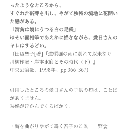
ったようなところから、
すぐれた新芽を出し、やがて独特の境地に花開い
た感がある。
「清貧は鏡にうつる白の足袋」
ほそい面相筆であえかに描きながら、愛日さんの
キレはするどい。
（田辺聖子[著]『道頓堀の雨に別れて以来なり
川柳作家・岸本水府とその時代（下）』
中央公論社、1998年、pp.366-367）
引用したところの愛日さんの子供の句は、ことば
がありません。
映像が浮かんでくるばかり。
・塀を曲がりやがて轟く吾子のこゑ 野衾