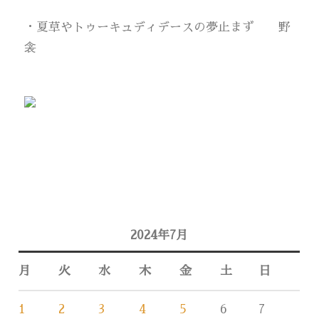
・夏草やトゥーキュディデースの夢止まず 野
衾
2024年7月
月
火
水
木
金
土
日
1
2
3
4
5
6
7