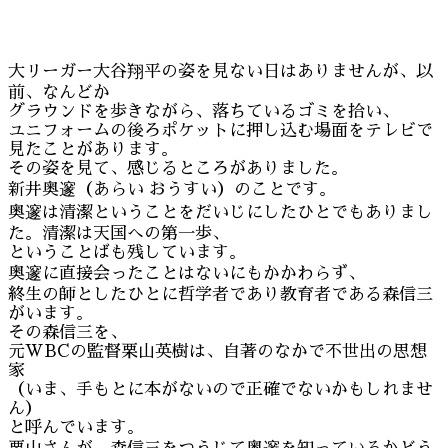
大リーガー大谷翔平の姿を見ない日はありませんが、以
前、なんどか
グラウンドを歩きながら、落ちているゴミを拾い、
ユニフォームの後ろポケットに押し込む場面をテレビで
見たことがあります。
その姿を見て、感じるところがありました。
新井奥邃（あらい おうすい）のことです。
奥邃は清潔ということをだいじにしたひとでもありまし
た。清潔は天国への第一歩、
ということばも残しています。
奥邃に直接会ったことはないにもかかわらず、
終生の師としたひとに哲学者であり教育者である森信三
がいます。
その森信三を、
元WBCの監督栗山英樹は、自著のなかで不世出の思想
家
（いま、手もとに本がないので正確でないかもしれませ
ん）
と呼んでいます。