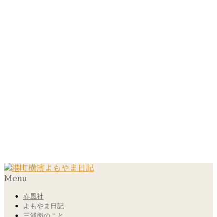
Menu
春風社
よもやま日記
三浦衛のこと