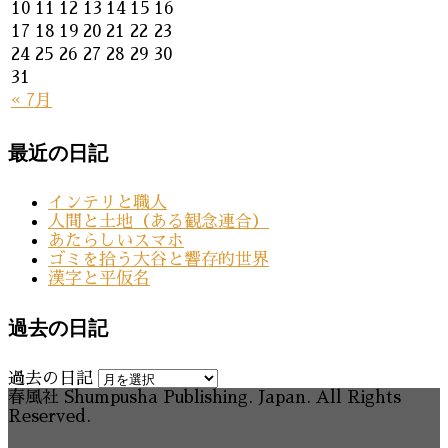
10
11
12
13
14
15
16
17
18
19
20
21
22
23
24
25
26
27
28
29
30
31
« 7月
最近の日記
インテリと職人
人間と土地（ある観念連合）
あたらしいスマホ
ゴミを拾う大谷と響存的世界
漢字と平仮名
過去の日記
過去の日記
春風社 Shumpusha Publishing. Japan. All Rights
Reserved.