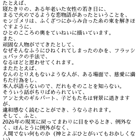
たとえば、
寝たきりの、ある年老いた女性の若き日に、
まるで火のでるような恋物語があったということを、
モンゴメリは、ふくざつにからみ合った糸の束を解きほ
ぐすように、
ひとのこころの奥をていねいに描いています。
また、
頑固な人物がでてきたとして、
なぜそんなふうにひねくれてしまったのかを、フラッシ
ュバックの手法で、
なるほどと思わせてくれます。
またたとえば、
なんのとりえもないような人が、ある場面で、慈愛に満
ちた行為をし、
本人が語らないので、だれもそのことを知らない。
そういう話がちりばめられていて、
アンと夫のギルバート、子どもたちは背景に退きます
が、
違和感なく読むことができ、うならされます。
そして、ふと、
2026年の現実に戻ってまわりに目をやるとき、例外な
く、ほんとうに例外がなく、
人間でない何ものか（神とよぶひとがいてもおかしくな
い）