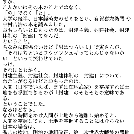
すが、
こんかいはその本のことではなく、
「の」でなく「と」。
大学の後半、日本経済史のゼミをとり、有賀喜左衛門 や
中村吉治の本を読みました。
おもしろいとおもったのは、封建主義、封建社会、封建
体制の「封建」てなんだ、
ということ。
ちなみに関係ないけど『男はつらいよ』で寅さんが、
「それはちょいとフウケンシュギってもんじゃないか
い」といって笑わせていた
っけ。
それはともかく。
封建主義、封建社会、封建体制の「封建」について、
わたしがなるほどとおもったのは、
人間（日本でいえば、まずは在地武家）を掌握すれば土
地をも掌握できるのが「封建」のそもそもの意味であ
る、
ということでした。
なるほどなぁ。
ながい時間をかけ人間が土地から遊離し始めると、
人間を掌握しても、土地を掌握することにはならない。
日本の場合は、
秀吉の検地、明治の地租改正、第二次世界大戦後の農地