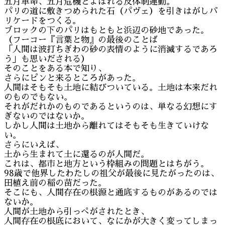
五月革命、五月危機とよばれる反体制運動。
パリの道に敷きつめられた石（パヴェ）を引きはがしバ
リケードをつくる。
ブロックの下のパリはもともと浜辺の砂地であった。
（フーコー『言葉と物』の最後のことば
「人間は波打ちぎわの砂の表情のように消滅するであろ
う」も思いだされる）
そのことをある本で知り、
さらにピンと来るところがあった。
人間はそもそも土地に結びついている。土地は本来だれ
のものでもない。
それがだれかのものであるというのは、単なる幻想にす
ぎないのではないか。
しかし人間は土地から離れてはそもそも生きていけな
い。
さらにいえば、
土から生まれて土に還るのが人間だ。
これは、都市と地方という枠組みの問題とはちがう。
98歳で他界したわたしの祖父が最後に見たがったのは、
田植え前の稲の苗だった。
そこにも、人間存在の根源と通底するものがあるのでは
ないか。
人間が土地から引っぺがされたとき、
人間存在の根底において、なにかが大きく変ってしまっ