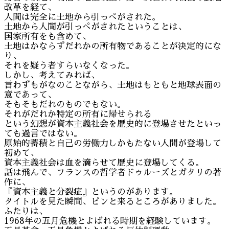
改革を経て、
人間は完全に土地から引っぺがされた。
土地から人間が引っぺがされたということは、
国家所有をも含めて、
土地はかならずだれかの所有物であることが決定的にな
り、
それを疑う者すらいなくなった。
しかし、考えてみれば、
言わずもがなのことながら、土地はもともと地球表面の
意であって、
そもそもだれのものでもない。
それがだれか特定の所有に帰せられる
という幻想が資本主義社会を歴史的に登場させたといっ
ても過言ではない。
原始的蓄積と自己の労働力しかもたない人間が登場して
初めて、
資本主義社会は血を滴らせて歴史に登場してくる。
話は飛んで、フランスの哲学者ドゥルーズとガタリの著
作に、
『資本主義と分裂症』というのがあります。
タイトルを見た瞬間、ピンと来るところがありました。
ふたりは、
1968年の五月危機とよばれる時期を経験しています。