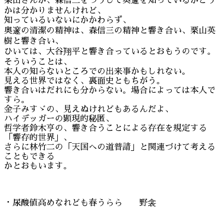
栗山さんが、森信三をつうじて奥邃を知っているかどう
かは分かりませんけれど、
知っているいないにかかわらず、
奥邃の清潔の精神は、森信三の精神と響き合い、栗山英
樹と響き合い、
ひいては、大谷翔平と響き合っているとおもうのです。
そういうことは、
本人の知らないところでの出来事かもしれない。
見える世界ではなく、裏面史ともちがう。
響き合いはだれにも分からない。場合によっては本人で
すら。
金子みすゞの、見えぬけれどもあるんだよ、
ハイデッガーの顕現的秘匿、
哲学者鈴木亨の、響き合うことによる存在を規定する
「響存的世界」、
さらに林竹二の「天国への道普請」と関連づけて考える
こともできる
かとおもいます。
・尿酸値高めなれども春うらら 野衾