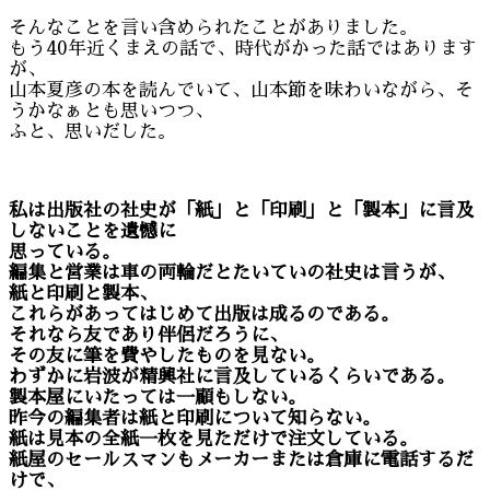
そんなことを言い含められたことがありました。
もう40年近くまえの話で、時代がかった話ではあります
が、
山本夏彦の本を読んでいて、山本節を味わいながら、そ
うかなぁとも思いつつ、
ふと、思いだした。
私は出版社の社史が「紙」と「印刷」と「製本」に言及
しないことを遺憾に
思っている。
編集と営業は車の両輪だとたいていの社史は言うが、
紙と印刷と製本、
これらがあってはじめて出版は成るのである。
それなら友であり伴侶だろうに、
その友に筆を費やしたものを見ない。
わずかに岩波が精興社に言及しているくらいである。
製本屋にいたっては一顧もしない。
昨今の編集者は紙と印刷について知らない。
紙は見本の全紙一枚を見ただけで注文している。
紙屋のセールスマンもメーカーまたは倉庫に電話するだ
けで、