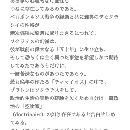
ある事の心理的な可能性も
つねに存在してゐるのである。
ペロポンネソス戦争の経過と共に雅典のデモクラ
シイの性格が
漸次偏狭に酷薄に成りまさるにつれて、
ソクラテスの幻滅は、
彼が戦前の偉大なる「五十年」に生ひ立ち、
そして恐らくは全く異つた事態を希望しかつ期待
してゐたであらうだけに、
一層苦渋なものがあつたであらう。
最も晩年の作たる「ティマイオス」の中で、
プラトンはソクラテスをして、
政治的生活の実地の経験を欠くため自分は一箇政
治の「空論家」
（doctrinaire）の如き存在であると告白せしめ
てゐる。