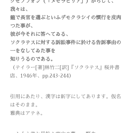
クセノフォン（「メモラビリア」）からして、
我々は、
籤で長官を選ぶといふデモクラシイの慣行を皮肉
つた事が、
彼が今それに答へてゐる、
ソクラテスに対する訴訟事件に於ける告訴事由の
一をなしてゐた事を
知りうるのである。
（テイラー[著]林竹二[訳]『ソクラテス』桜井書
店、1946年、pp.243-244）
引用にあたり、漢字は新字にしてあります。仮名
はそのまま。
雅典はアテネ。