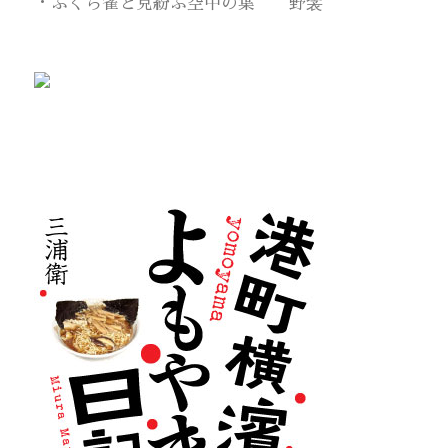
・ふくら雀と見紛ふ空中の葉 野衾