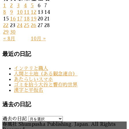
1
2
3
4
5
6
7
8
9
10
11
12
13
14
15
16
17
18
19
20
21
22
23
24
25
26
27
28
29
30
« 8月
10月 »
最近の日記
インテリと職人
人間と土地（ある観念連合）
あたらしいスマホ
ゴミを拾う大谷と響存的世界
漢字と平仮名
過去の日記
過去の日記
春風社 Shumpusha Publishing. Japan. All Rights