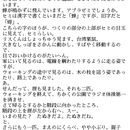
います。
蝉が鳴かずに飛んでいます。アブラゼミでしょうか。
セミは漢字で書くといまだと「蝉」ですが、旧字だと
「蟬」。
こちらの字のほうが、つくりの部分の上部がセミの目玉
に見えて、セミらしい。
リスくんはしょっちゅう見ます。台湾栗鼠。
大きなしっぽをさかんに動かし、すばやく移動するの
で、
目でおいかけるのがたいへん。
家にいて見るのは、電線を綱わたりするように走る姿で
すが、
ウォーキングの途中で見るのは、木の枝を這う姿であっ
たり、路上であったり。
あ。
せんだって、狸も見ました。それも二匹。
ウォーキングを終えて、ちかくの公園でラジオ体操第一
を済ませ、
さて帰るとするかと階段に向かったところ、
階段の上を狸が左から右へ、スー。
いまの見た？ たぬきだよ。たぬきだね。
と、
さらにもう一匹。まえのにくらべ、やや小ぶり。親子