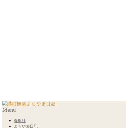
Menu
春風社
よもやま日記