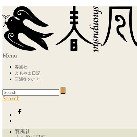
Menu
春風社
よもやま日記
三浦衛のこと
Search
春風社