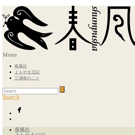
Menu
春風社
よもやま日記
三浦衛のこと
Search
春風社