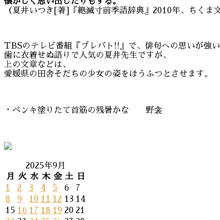
懐かしく思い出したりもする。
（夏井いつき[著]『絶滅寸前季語辞典』2010年、ちくま文庫
TBSのテレビ番組『プレバト!!』で、俳句への思いが強
歯に衣着せぬ語りで人気の夏井先生ですが、
上の文章などは、
愛媛県の田舎そだちの少女の姿をほうふつとさせます。
・ペンキ塗りたて首筋の残暑かな 野衾
2025年9月
月
火
水
木
金
土
日
1
2
3
4
5
6
7
8
9
10
11
12
13
14
15
16
17
18
19
20
21