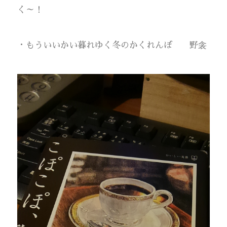
く～！
・もういいかい暮れゆく冬のかくれんぼ 野衾