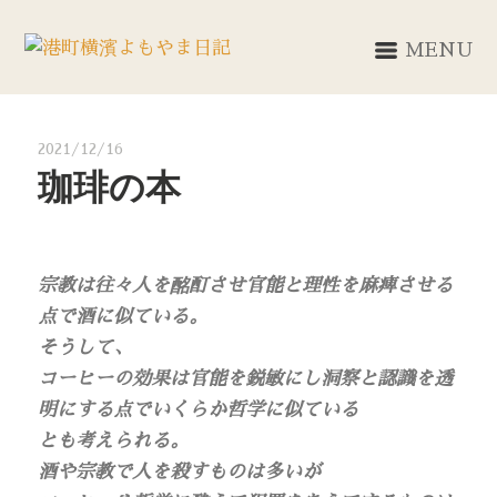
MENU
2021/12/16
珈琲の本
宗教は往々人を酩酊させ官能と理性を麻痺させる
点で酒に似ている。
そうして、
コーヒーの効果は官能を鋭敏にし洞察と認識を透
明にする点でいくらか哲学に似ている
とも考えられる。
酒や宗教で人を殺すものは多いが