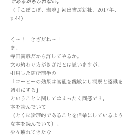
であるかもしれない。
（『こぽこぽ、珈琲』河出書房新社、2017年、
p.44）
く～！ きざだね～！
ま、
寺田寅彦だから許してやるか。
文の終わり方がきざだとは思いますが、
引用した箇所前半の
「コーヒーの効果は官能を鋭敏にし洞察と認識を
透明にする」
ということに関してはまったく同感です。
本を読んでいて
（とくに論理的であることを信条にしているよう
な本を読んでいて）、
少々疲れてきたな