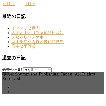
« 11月
1月 »
最近の日記
インテリと職人
人間と土地（ある観念連合）
あたらしいスマホ
ゴミを拾う大谷と響存的世界
漢字と平仮名
過去の日記
過去の日記
春風社 Shumpusha Publishing. Japan. All Rights
Reserved.