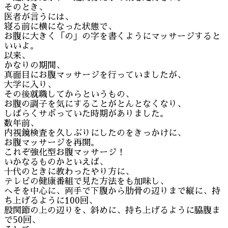
そのとき、
医者が言うには、
寝る前に横になった状態で、
お腹に大きく「の」の字を書くようにマッサージすると
いいよ。
以来、
かなりの期間、
真面目にお腹マッサージを行っていましたが、
大学に入り、
その後就職してからというもの、
お腹の調子を気にすることがとんとなくなり、
しばらくサボっていた時期がありました。
数年前、
内視鏡検査を久しぶりにしたのをきっかけに、
お腹マッサージを再開。
これぞ強化型お腹マッサージ！
いかなるものかといえば、
十代のときに教わったやり方に、
テレビの健康番組で見た方法をも加味し、
へそを中心に、両手で下腹から肋骨の辺りまで縦に、持
ち上げるように100回、
股関節の上の辺りを、斜めに、持ち上げるように脇腹ま
で50回、