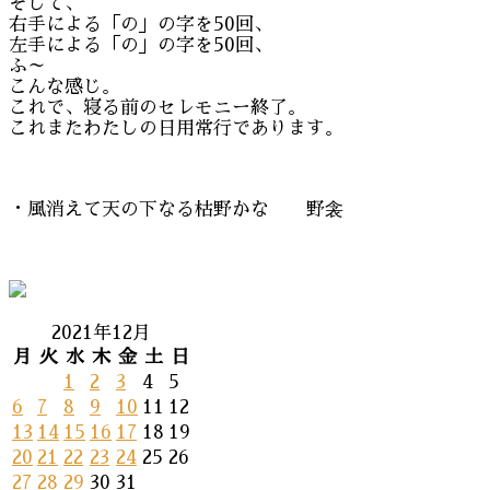
そして、
右手による「の」の字を50回、
左手による「の」の字を50回、
ふ～
こんな感じ。
これで、寝る前のセレモニー終了。
これまたわたしの日用常行であります。
・風消えて天の下なる枯野かな 野衾
2021年12月
月
火
水
木
金
土
日
1
2
3
4
5
6
7
8
9
10
11
12
13
14
15
16
17
18
19
20
21
22
23
24
25
26
27
28
29
30
31