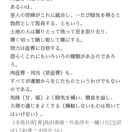
あるいは、
里人の淫婦がこれに就合し、一たび陰気を得ると
勃然として怒長する、ともいう。
土地の人は掘りとって洗って皮を取り去り、
薄く切って晒し乾して薬にする。
効力は蓯蓉に百倍する。
恐らくこれにもいろいろの種類があるのであろ
う。
肉蓯蓉・列当（草蓯蓉）も、
すべてが遺精から生じたものというわけでもない
のである。
気味〔甘、温〕よく陰気を補い、精血を益し、
大便の通じをよくする〔燥結しないものは用いて
はいけない〕。
（寺島良安[著]島田勇雄・竹島淳夫・樋口元巳[訳
注]『和漢三才図会 16』