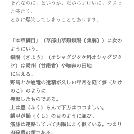
それなのに、というか、だからよけいに、クスっ
と笑たり、
ときに爆笑してしまうこともあります。
『本草綱目』（草部山草類鎖陽〔集解〕）に次の
ようにいう。
鎖陽
《
さよう
》
（オシャグジタケ科オシャグジタ
ケ）は粛州（甘粛省）や韃靼の田地
に生える。
野馬とか蛟竜の遺精が久しい年月を経て笋
《
たけ
のこ
》
のように
発起したものである。
上は豊
《
ふく
》
らんで下方はつつましい。
鱗甲が櫛
《
くし
》
の目のように並び、
筋脈は連絡していて男陽によく似ている。つまり
肉蓯蓉の類である。