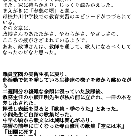
また、家に持ちかえり、じっくり読みかえした。
まえがきに「春愁の頃」と題し、
母校井川中学校での教育実習のエピソードがつづられて
いる。
その文章に、
政博さんのあたたかさ、やわらかさ、やさしさの、
こころの襞がきざまれているようで、
ああ、政博さんは、教師を通して、歌人になるべくして
なったのだなと思った。
職員室隅の実習生机に戻り、
部活動で気を発している生徒達の様子を窓から眺めなが
ら
二週間分の複雑な余韻に浸っていた放課後、
教務主任の小熊正明先生が私の前に立たれ、一冊の本を
差し出された。
拝受し表紙を見ると『歌集・季のうた』とあった。
小熊先生ご自身の歌集だった。
中学の頃から韻文には興味関心があり、
実習の前年に亡くなった寺山修司の歌集『空には本』
『田園に死す』