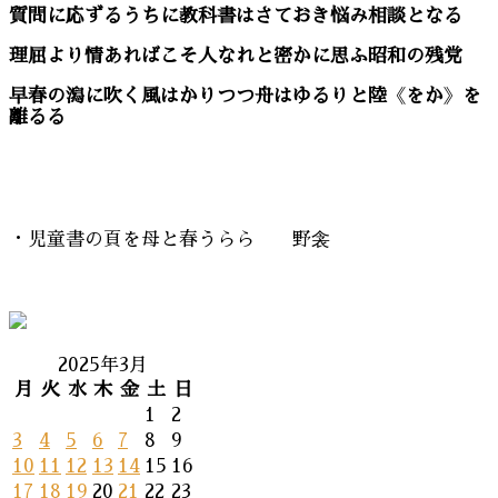
質問に応ずるうちに教科書はさておき悩み相談となる
理屈より情あればこそ人なれと密かに思ふ昭和の残党
早春の潟に吹く風はかりつつ舟はゆるりと陸
《
をか
》
を
離るる
・児童書の頁を母と春うらら 野衾
2025年3月
月
火
水
木
金
土
日
1
2
3
4
5
6
7
8
9
10
11
12
13
14
15
16
17
18
19
20
21
22
23