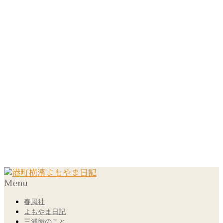
Menu
春風社
よもやま日記
三浦衛のこと