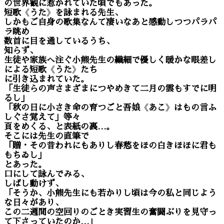
の世界観に惹かれていた頃でもあった。
短歌
《
うた
》
を詠まれる先生、
しかもご自身の歌集なんて凄いなあと感動しつつパラパ
ラ眺め
数首に目を通しているうち、
知らず、
生徒や家族へ注ぐ小熊先生の繊細で優しく暖かな眼差し
による短歌
《
うた
》
たち
に引き込まれていた。
「生徒らの声さまざまにつやめきて二月の雲もすでに明
るし」
「秋の日に小さき命の育つごと吾娘
《
あこ
》
はもの言ふ
しぐさ覚えて」等々
頁をめくる、と表紙の裏…。
そこには先生の直筆で
「贈・その昔われにもありし春愁をほの白きほほに君も
もちゐし」
とあった。
口にして詠んでみる、
しばし動けず、
「そうか、小熊先生にも若かりし頃は今の私と同じよう
な日々があり、
この二週間の空回りのごとき実習生の奮闘ぶりを見守っ
て下さっていたのか…」