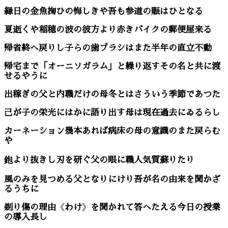
縁日の金魚掬ひの悔しきや吾も参道の賑はひとなる
夏逝くや稲穂の波の彼方より赤きバイクの郵便屋来る
帰省終へ戻りし子らの歯ブラシはまた半年の直立不動
帰宅まで「オーニソガラム」と繰り返すその名と共に渡
せるやうに
出稼ぎの父と内職だけの母冬とはさういう季節であつた
己が子の栄光にはかに語り出す母は現在過去にゐるらし
カーネーション幾本あれば病床の母の意識のまた戻らむ
や
鉋より抜きし刃を研ぐ父の眼に職人気質蘇りたり
風のみを見つめる父となりにけり吾が名の由来を聞かざ
るうちに
剃り傷の理由
《
わけ
》
を聞かれて答へたえる今日の授業
の導入長し