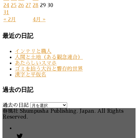
24
25
26
27
28
29
30
31
« 2月
4月 »
最近の日記
インテリと職人
人間と土地（ある観念連合）
あたらしいスマホ
ゴミを拾う大谷と響存的世界
漢字と平仮名
過去の日記
過去の日記
春風社 Shumpusha Publishing. Japan. All Rights
Reserved.