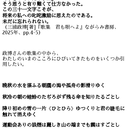
そう思うと有り難くて仕方なかった。
この三十一文字こそが、
将来の私への叱咤激励に思えたのである。
未だに忘れられない。
（三浦政博[著]『歌集 君も唄へよ』ながらみ書房、
2025年、pp.4-5）
政博さんの歌集の中から、
わたしのいまのこころにひびいてきたものをいくつか引
用したい。
晩秋の水を湛ふる朝靄の潟や孤舟の影滑りゆく
秋冷の朝の蜻蛉のたぢろがず残る命を知りたるごとし
降り初めの雪の一片
《
ひとひら
》
ゆつくりと君の睫毛に
触れて消えゆく
運動会ありの狼煙は麗しき山の端までも震はすごとし