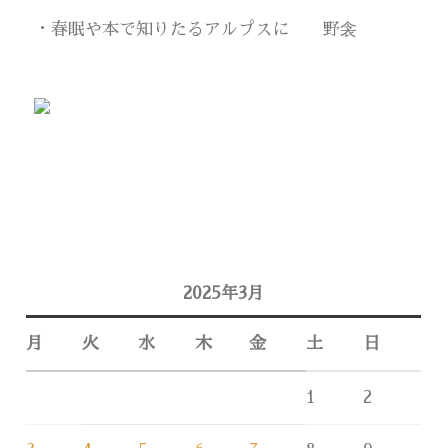
・春眠や本で知りたるアルプスに 野衾
2025年3月
月
火
水
木
金
土
日
1
2