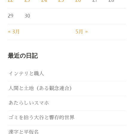
22
23
24
25
26
27
28
29
30
« 3月
5月 »
最近の日記
インテリと職人
人間と土地（ある観念連合）
あたらしいスマホ
ゴミを拾う大谷と響存的世界
漢字と平仮名