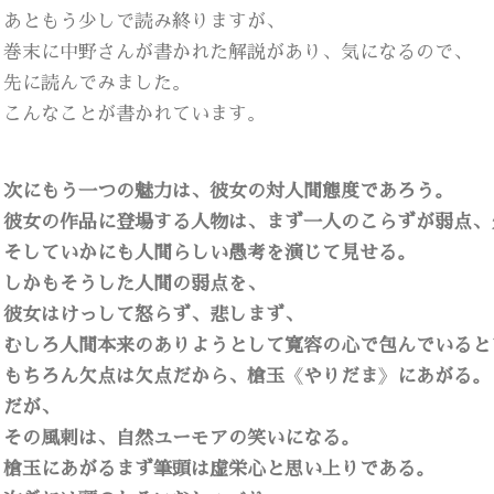
あともう少しで読み終りますが、
巻末に中野さんが書かれた解説があり、気になるので、
先に読んでみました。
こんなことが書かれています。
次にもう一つの魅力は、彼女の対人間態度であろう。
彼女の作品に登場する人物は、まず一人のこらずが弱点、
そしていかにも人間らしい愚考を演じて見せる。
しかもそうした人間の弱点を、
彼女はけっして怒らず、悲しまず、
むしろ人間本来のありようとして寛容の心で包んでいると
もちろん欠点は欠点だから、槍玉
《
やりだま
》
にあがる。
だが、
その風刺は、自然ユーモアの笑いになる。
槍玉にあがるまず筆頭は虚栄心と思い上りである。