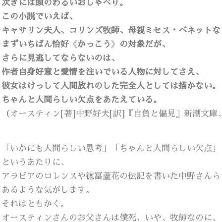
次ぎには頭のわるいおしゃべり。
この小説でいえば、
キャサリン夫人、コリンズ牧師、母親ミセス・ベネットな
まずいちばん恰好
《
かっこう
》
の対象だが、
さらに見逃してならないのは、
作者自身好意と愛情を注いでいる人物に対してさえ、
彼女はけっして人間放れのした完全人としては描かない。
ちゃんと人間らしい欠点をあたえている。
（オースティン[著]中野好夫[訳]『自負と偏見』新潮文庫、199
「いかにも人間らしい愚考」「ちゃんと人間らしい欠点」
というあたりに、
アラビアのロレンスや徳冨蘆花の伝記を書いた中野さんら
あるような気がします。
それはともかく。
オースティンさんのお父さんは僕死、いや、牧師なのに、