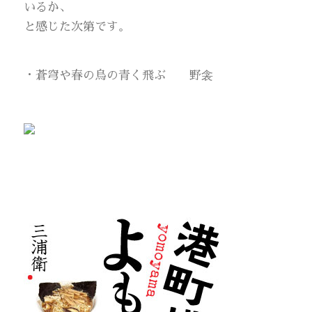
いるか、
と感じた次第です。
・蒼穹や春の烏の青く飛ぶ 野衾