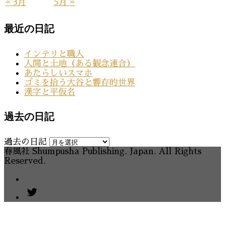
« 3月
5月 »
最近の日記
インテリと職人
人間と土地（ある観念連合）
あたらしいスマホ
ゴミを拾う大谷と響存的世界
漢字と平仮名
過去の日記
過去の日記
春風社 Shumpusha Publishing. Japan. All Rights
Reserved.