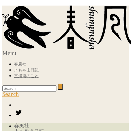
Menu
春風社
よもやま日記
三浦衛のこと
Search
春風社