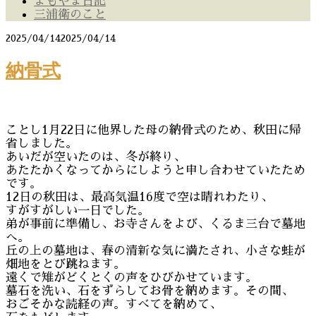
よもやま日記
三浦衛のこと
2025/04/14
2025/04/14
納骨式
ことし1月22日に他界した母の納骨式のため、秋田に帰
省しました。
あいだが空いたのは、冬が終り、
あたたかくなってからにしようと申し合わせていたため
です。
12日の秋田は、最高気温16度で空は晴れわたり、
すがすがしい一日でした。
弟が事前に準備し、お寺さんをよび、くるま三台で墓地
へ。
丘の上の墓地は、春の清新な気に満たされ、小さな蛙が
畑地をとび跳ねます。
遠くで雉がどくとくの声をひびかせています。
墓石を洗い、石をずらしてお骨を納めます。その間、
おごそかな読経の声。すべてを納めて、