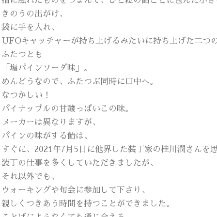
指に触れたものをつまんで、ひと粒の飴ごとに包んだ小さ
きのうの出がけ、
袋に手を入れ、
UFOキャッチャーが持ち上げるみたいに持ち上げた二つ
ふたつとも
「塩パインソーダ味」。
めんどうなので、ふたつぶ同時に口中へ。
なつかしい！
パイナップルの甘酸っぱいこの味。
メーカーは異なりますが、
パインの味がする飴は、
すぐに、2021年7月5日に他界した装丁家の桂川潤さんを
装丁の仕事を多くしていただきましたが、
それ以外でも、
ウォーキングや句会に参加して下さり、
親しくつきあう時間を持つことができました。