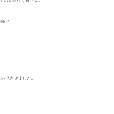
な袋を開けて食べる。
の飴は、
思い出させました。