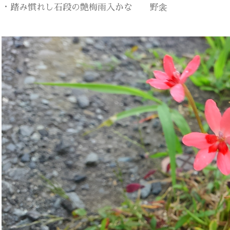
・踏み慣れし石段の艶梅雨入かな 野衾