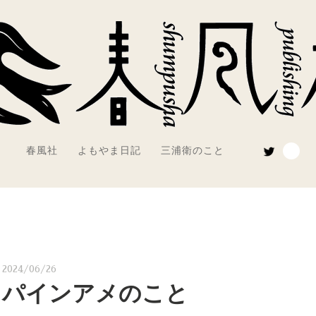
春風社
よもやま日記
三浦衛のこと
2024/06/26
パインアメのこと