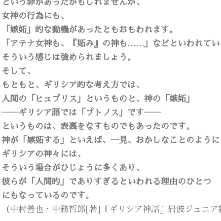
という罪があったかもしれませんが、
女神の行為にも、
「嫉妬」的な動機があったともおもわれます。
「アテナ女神も、『妬み』の神も……」などといわれてい
そういう感じは強められましょう。
そして、
もともと、ギリシア的な考え方では、
人間の「ヒュブリス」というものと、神の「嫉妬」
――ギリシア語では「プトノス」です――
というものは、表裏をなすものでもあったのです。
神が「嫉妬する」といえば、一見、おかしなことのように
ギリシアの神々には、
そういう場合がひじょうに多くあり、
彼らが「人間的」でありすぎるといわれる理由のひとつ
にもなっているのです。
（中村善也・中務哲郎[著]『ギリシア神話』岩波ジュニア新書、1