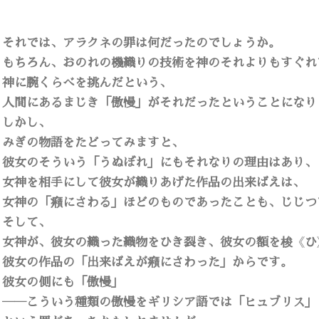
それでは、アラクネの罪は何だったのでしょうか。
もちろん、おのれの機織りの技術を神のそれよりもすぐれ
神に腕くらべを挑んだという、
人間にあるまじき「傲慢」がそれだったということになり
しかし、
みぎの物語をたどってみますと、
彼女のそういう「うぬぼれ」にもそれなりの理由はあり、
女神を相手にして彼女が織りあげた作品の出来ばえは、
女神の「癪にさわる」ほどのものであったことも、じじつ
そして、
女神が、彼女の織った織物をひき裂き、彼女の額を梭
《
ひ
彼女の作品の「出来ばえが癪にさわった」からです。
彼女の側にも「傲慢」
――こういう種類の傲慢をギリシア語では「ヒュブリス」