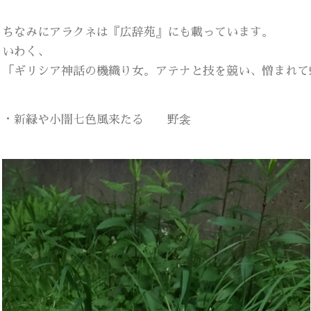
ちなみにアラクネは『広辞苑』にも載っています。
いわく、
「ギリシア神話の機織り女。アテナと技を競い、憎まれて
・新緑や小闇七色風来たる 野衾