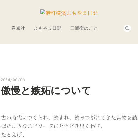
春風社
よもやま日記
三浦衛のこと
2024/06/06
傲慢と嫉妬について
古い時代につくられ、読まれ、読みつがれてきた書物を読
似たようなエピソードにときどき出くわす。
たとえば、