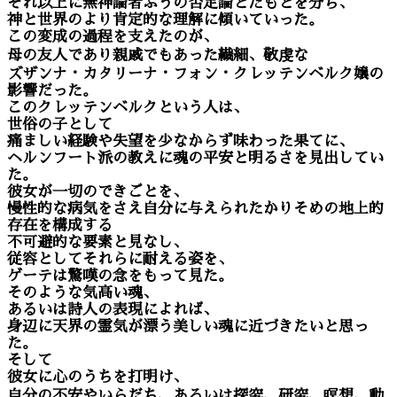
それ以上に無神論者ふうの否定論とたもとを分ち、
神と世界のより肯定的な理解に傾いていった。
この変成の過程を支えたのが、
母の友人であり親戚でもあった繊細、敬虔な
ズザンナ・カタリーナ・フォン・クレッテンベルク嬢の
影響だった。
このクレッテンベルクという人は、
世俗の子として
痛ましい経験や失望を少なからず味わった果てに、
ヘルンフート派の教えに魂の平安と明るさを見出してい
た。
彼女が一切のできごとを、
慢性的な病気をさえ自分に与えられたかりそめの地上的
存在を構成する
不可避的な要素と見なし、
従容としてそれらに耐える姿を、
ゲーテは驚嘆の念をもって見た。
そのような気高い魂、
あるいは詩人の表現によれば、
身辺に天界の霊気が漂う美しい魂に近づきたいと思っ
た。
そして
彼女に心のうちを打明け、
自分の不安やいらだち、あるいは探究、研究、瞑想、動