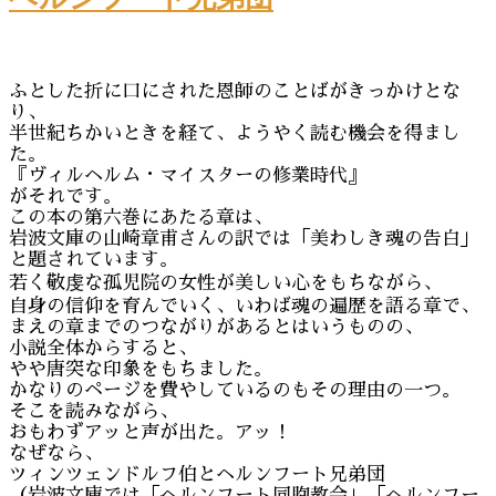
ふとした折に口にされた恩師のことばがきっかけとな
り、
半世紀ちかいときを経て、ようやく読む機会を得まし
た。
『ヴィルヘルム・マイスターの修業時代』
がそれです。
この本の第六巻にあたる章は、
岩波文庫の山崎章甫さんの訳では「美わしき魂の告白」
と題されています。
若く敬虔な孤児院の女性が美しい心をもちながら、
自身の信仰を育んでいく、いわば魂の遍歴を語る章で、
まえの章までのつながりがあるとはいうものの、
小説全体からすると、
やや唐突な印象をもちました。
かなりのページを費やしているのもその理由の一つ。
そこを読みながら、
おもわずアッと声が出た。アッ！
なぜなら、
ツィンツェンドルフ伯とヘルンフート兄弟団
（岩波文庫では「ヘルンフート同胞教会」「ヘルンフー