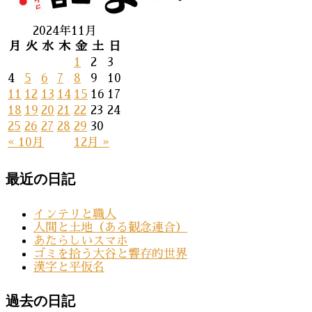
2024年11月
月
火
水
木
金
土
日
1
2
3
4
5
6
7
8
9
10
11
12
13
14
15
16
17
18
19
20
21
22
23
24
25
26
27
28
29
30
« 10月
12月 »
最近の日記
インテリと職人
人間と土地（ある観念連合）
あたらしいスマホ
ゴミを拾う大谷と響存的世界
漢字と平仮名
過去の日記