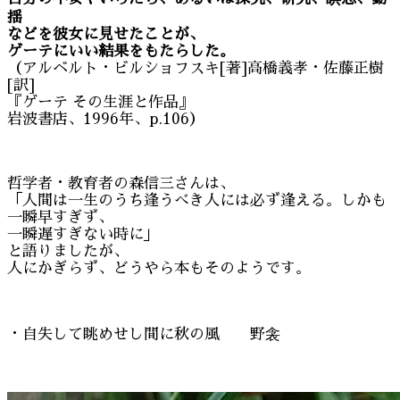
揺
などを彼女に見せたことが、
ゲーテにいい結果をもたらした。
（アルベルト・ビルショフスキ[著]高橋義孝・佐藤正樹
[訳]
『ゲーテ その生涯と作品』
岩波書店、1996年、p.106）
哲学者・教育者の森信三さんは、
「人間は一生のうち逢うべき人には必ず逢える。しかも
一瞬早すぎず、
一瞬遅すぎない時に」
と語りましたが、
人にかぎらず、どうやら本もそのようです。
・自失して眺めせし間に秋の風 野衾