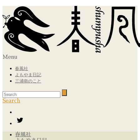
Menu
春風社
よもやま日記
三浦衛のこと
Search
春風社