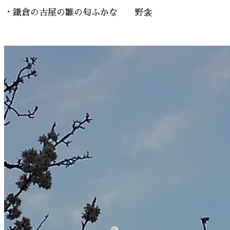
・鎌倉の古屋の雛の匂ふかな 野衾