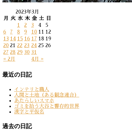
2023年3月
月
火
水
木
金
土
日
1
2
3
4
5
6
7
8
9
10
11
12
13
14
15
16
17
18
19
20
21
22
23
24
25
26
27
28
29
30
31
« 2月
4月 »
最近の日記
インテリと職人
人間と土地（ある観念連合）
あたらしいスマホ
ゴミを拾う大谷と響存的世界
漢字と平仮名
過去の日記