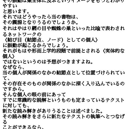
その振動は巣全体に及ぶというイメージをもつとわかり
やすい
と思います。
それではどうやったら当の書物は、
その震源となりうるのでしょうか。
それはやはり網の目や蜘蛛の巣といった比喩で表わされ
るネットワークの
〈結び目（結節点、ノード）としての個人〉
に振動が起こるからでしょう。
それがもはや形而上学的段階で前提とされる〈実体的な
個人〉
ではないというのは予想がつきますよね。
なぜなら、
当の個人が関係のなかの結節点として位置づけられてい
て、
その存在そのものが関係のなかに深く入り込んでいるの
ですから。
そんな個人の眼の前にあって
すでに常識的な読解というものも定まっているテクスト
に対しても、
新たな読み解きがありうることは述べました。
その読み解きをさらに新たなテクストの執筆へとつなげ
る
ことができるなら、