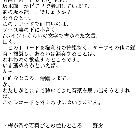
五曲目の「I Dance」には、
坂本龍一がピアノで参加しています。
あの坂本龍一、でしょうか？
もうひとつ。
このレコードで面白いのは、
ケース裏の下に小さく、
7ポイントぐらいの文字で書かれた文言。
曰く、
「このレコードを権利者の許諾なく、テープその他に録
音・複製し、あるいは演奏することは、
われわれの歓迎するところです。」
いま薦めるかといえば、
ん～、
正直なところ、躊躇します。
が、
わたしがこれまで聴いてきた音楽を思い出そうとすれ
ば、
このレコードを外すわけにはいきません。
・梅が香や万葉びとの住むところ 野衾