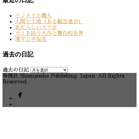
インテリと職人
人間と土地（ある観念連合）
あたらしいスマホ
ゴミを拾う大谷と響存的世界
漢字と平仮名
過去の日記
過去の日記
春風社 Shumpusha Publishing. Japan. All Rights
Reserved.