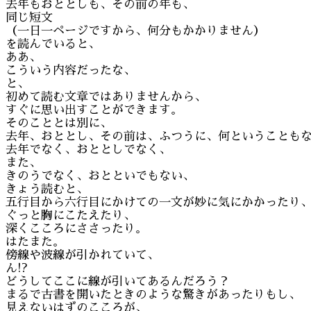
去年もおととしも、その前の年も、
同じ短文
（一日一ページですから、何分もかかりません）
を読んでいると、
ああ、
こういう内容だったな、
と、
初めて読む文章ではありませんから、
すぐに思い出すことができます。
そのこととは別に、
去年、おととし、その前は、ふつうに、何ということも
去年でなく、おととしでなく、
また、
きのうでなく、おとといでもない、
きょう読むと、
五行目から六行目にかけての一文が妙に気にかかったり
ぐっと胸にこたえたり、
深くこころにささったり。
はたまた。
傍線や波線が引かれていて、
ん!?
どうしてここに線が引いてあるんだろう？
まるで古書を開いたときのような驚きがあったりもし、
見えないはずのこころが、