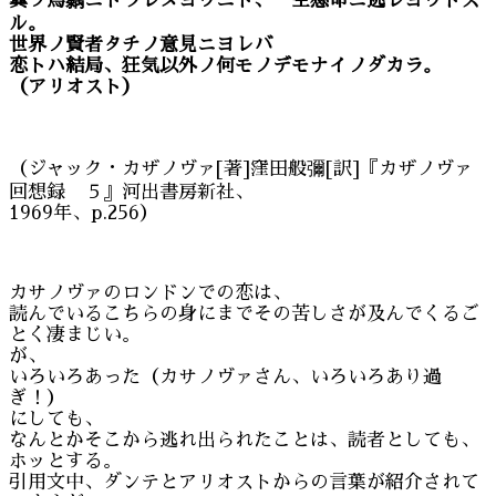
翼ヲ鳥黐ニトラレヌヨウニト、一生懸命ニ逃レヨウトス
ル。
世界ノ賢者タチノ意見ニヨレバ
恋トハ結局、狂気以外ノ何モノデモナイノダカラ。
（アリオスト）
（ジャック・カザノヴァ[著]窪田般彌[訳]『カザノヴァ
回想録 ５』河出書房新社、
1969年、p.256）
カサノヴァのロンドンでの恋は、
読んでいるこちらの身にまでその苦しさが及んでくるご
とく凄まじい。
が、
いろいろあった（カサノヴァさん、いろいろあり過
ぎ！）
にしても、
なんとかそこから逃れ出られたことは、読者としても、
ホッとする。
引用文中、ダンテとアリオストからの言葉が紹介されて