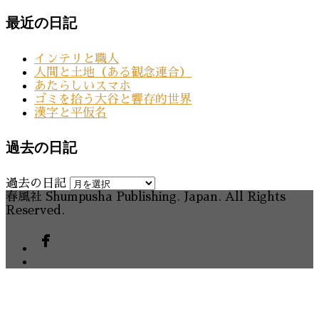
最近の日記
インテリと職人
人間と土地（ある観念連合）
あたらしいスマホ
ゴミを拾う大谷と響存的世界
漢字と平仮名
過去の日記
過去の日記
春風社 Shumpusha Publishing. Japan. All Rights
Reserved.