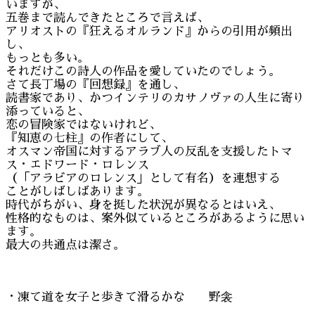
いますが、
五巻まで読んできたところで言えば、
アリオストの『狂えるオルランド』からの引用が頻出
し、
もっとも多い。
それだけこの詩人の作品を愛していたのでしょう。
さて長丁場の『回想録』を通し、
読書家であり、かつインテリのカサノヴァの人生に寄り
添っていると、
恋の冒険家ではないけれど、
『知恵の七柱』の作者にして、
オスマン帝国に対するアラブ人の反乱を支援したトマ
ス・エドワード・ロレンス
（「アラビアのロレンス」として有名）を連想する
ことがしばしばあります。
時代がちがい、身を挺した状況が異なるとはいえ、
性格的なものは、案外似ているところがあるように思い
ます。
最大の共通点は潔さ。
・凍て道を女子と歩きて滑るかな 野衾