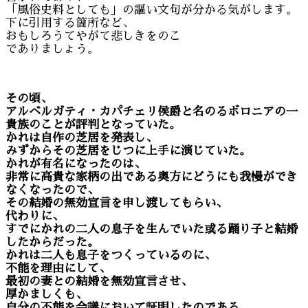
「風俗史料としても」の謳い文句が分かる気がします。
下に引用する箇所など、
おもしろうてやがて悲しきをのこ
でありましょう。
その頃、
アルベルガティ・カパチェリ侯爵と名のるボロニアの一
貴族のことが評判となっていた。
かれは自作の芝居を発表し、
みずからその芝居をじつに上手に演じていた。
かれが有名になったのは、
非常に高貴な家柄の出である奥方にどうにも我慢ができ
なくなったので、
その結婚の無効宣言を申し渡してもらい、
代わりに、
すでにかれの二人の息子を生んでいた或る踊り子と結婚
したからだった。
かれは二人も息子をつくっているのに、
不能を理由にして、
最初の妻との結婚を無効宣言させ、
厚かましくも、
自分の不能を会議において証明したのである。