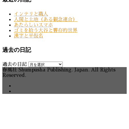
インテリと職人
人間と土地（ある観念連合）
あたらしいスマホ
ゴミを拾う大谷と響存的世界
漢字と平仮名
過去の日記
過去の日記
春風社 Shumpusha Publishing. Japan. All Rights
Reserved.