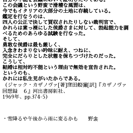
この会議という野蛮で滑稽な風習は、
今でもイタリアの大部分の土地に存続している。
鑑定を行なうのは、
四人の公正で決して買収されたりしない裁判官で、
かれらは素っ裸にした侯爵さまに対して、勃起能力を調
べるためのあらゆる試験を行なった。
そして、
勇敢な侯爵は最も厳しく、
入念きわまりない吟味に耐え、つねに、
完全にだらりとした状態を保ちつづけたのだった。
こうして、
結婚は相対的不能という理由で無効を宣告された。
というのも、
かれには私生児がいたからである。
（ジャック・カザノヴァ[著]窪田般彌[訳]『カザノヴァ
回想録 ６』河出書房新社、
1969年、pp.374-5）
・雪降るや午後から雨に変るかも 野衾