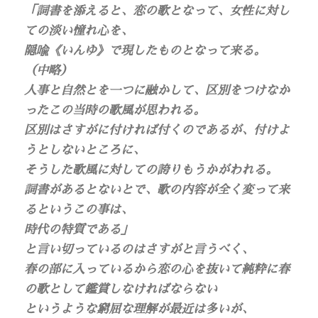
「詞書を添えると、恋の歌となって、女性に対し
ての淡い憧れ心を、
隠喩《いんゆ》で現したものとなって来る。
（中略）
人事と自然とを一つに融かして、区別をつけなか
ったこの当時の歌風が思われる。
区別はさすがに付ければ付くのであるが、付けよ
うとしないところに、
そうした歌風に対しての誇りもうかがわれる。
詞書があるとないとで、歌の内容が全く変って来
るというこの事は、
時代の特質である」
と言い切っているのはさすがと言うべく、
春の部に入っているから恋の心を抜いて純粋に春
の歌として鑑賞しなければならない
というような窮屈な理解が最近は多いが、