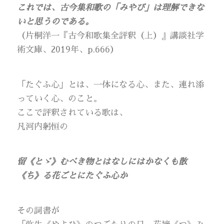
これでは、古今集和歌の「みやび」は理解できな
いと思うのである。
（片桐洋一『古今和歌集全評釈（上）』講談社学
術文庫、2019年、p.666）
「たぐふ心」とは、一体になる心、また、連れ添
っていく心、のこと。
ここで評釈されている歌は、
凡河内躬恒の
留《とゞ》むべき物とはなしにはかなくも散
《ち》る花ごとにたぐふ心か
その詞書が