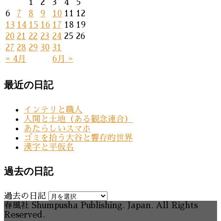
1
2
3
4
5
6
7
8
9
10
11
12
13
14
15
16
17
18
19
20
21
22
23
24
25
26
27
28
29
30
31
« 4月
6月 »
最近の日記
インテリと職人
人間と土地（ある観念連合）
あたらしいスマホ
ゴミを拾う大谷と響存的世界
漢字と平仮名
過去の日記
過去の日記
春風社 Shumpusha Publishing. Japan. All Rights
Reserved.