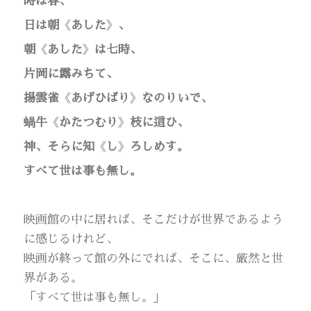
時は春、
日は朝
《
あした
》
、
朝
《
あした
》
は七時、
片岡に露みちて、
揚雲雀
《
あげひばり
》
なのりいで、
蝸牛
《
かたつむり
》
枝に這ひ、
神、そらに知
《
し
》
ろしめす。
すべて世は事も無し。
映画館の中に居れば、そこだけが世界であるよう
に感じるけれど、
映画が終って館の外にでれば、そこに、厳然と世
界がある。
「すべて世は事も無し。」