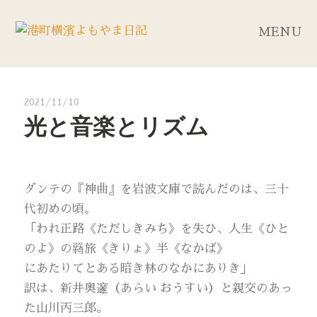
MENU
2021/11/10
光と音楽とリズム
ダンテの『神曲』を岩波文庫で読んだのは、三十
代初めの頃。
「われ正路《ただしきみち》を失ひ、人生《ひと
のよ》の羇旅《きりょ》半《なかば》
にあたりてとある暗き林のなかにありき」
訳は、新井奥邃（あらい おうすい）と親交のあっ
た山川丙三郎。