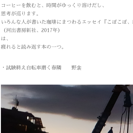
コーヒーを飲むと、時間がゆっくり溶けだし、
思考が巡ります。
いろんな人が書いた珈琲にまつわるエッセイ『こぽこぽ、
（河出書房新社、2017年）
は、
疲れると読み返す本の一つ。
・試験終え自転車磨く春隣 野衾