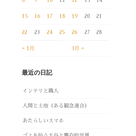
8
9
10
11
12
13
14
15
16
17
18
19
20
21
22
23
24
25
26
27
28
« 1月
3月 »
最近の日記
インテリと職人
人間と土地（ある観念連合）
あたらしいスマホ
ゴミを拾う大谷と響存的世界