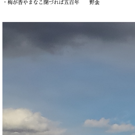
・梅が香やまなこ閉づれば五百年 野衾