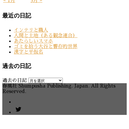
« 1月
3月 »
最近の日記
インテリと職人
人間と土地（ある観念連合）
あたらしいスマホ
ゴミを拾う大谷と響存的世界
漢字と平仮名
過去の日記
過去の日記
春風社 Shumpusha Publishing. Japan. All Rights
Reserved.