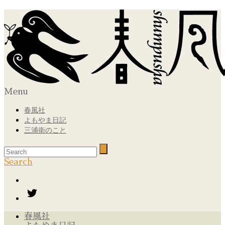
Menu
春風社
よもやま日記
三浦衛のこと
Search
春風社