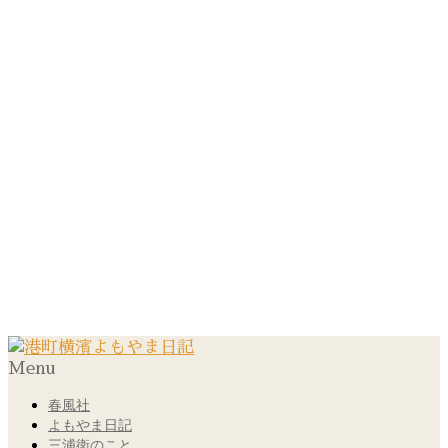
Menu
春風社
よもやま日記
三浦衛のこと