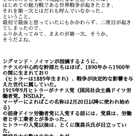
はじめての総力戦である世界戦争が起きたとき、
それを第一次とはだれも呼んでいなかった、
ということ。
最初で最後と思っていたにもかかわらず、二度目が起き
てしまったので、
ふりかえってみて、まえのが第一次。そうか。
そうだよね。
シグマンド・ノイマンが指摘するように、
ナチスの中心的な幹部たちはほぼ、1890年から1900年
の間に生まれており
（ヒトラーは1889年生まれ）、戦争が決定的な影響を与
えた世代に属していた。
1919年9月ヒトラーがナチス党（国民社会主義ドイツ労
働者党。NSDAP。
マーザーによればこの名称は2月20日以降に使われ始め
る）
の前身ドイツ労働者党に入党する前には、党員は、労働
者と手工業者とが多かった。
ヒトラーの入党以後は、とくに復員兵氏が目立ってい
た。