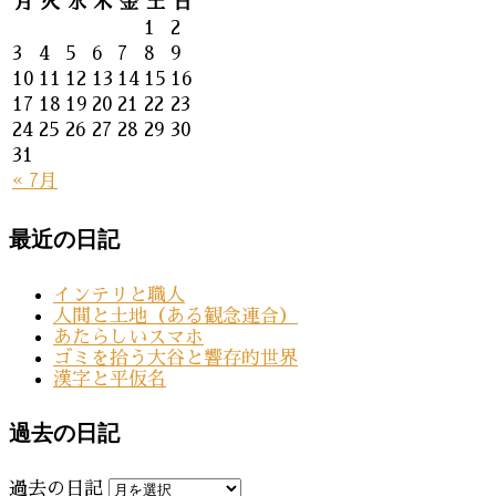
月
火
水
木
金
土
日
1
2
3
4
5
6
7
8
9
10
11
12
13
14
15
16
17
18
19
20
21
22
23
24
25
26
27
28
29
30
31
« 7月
最近の日記
インテリと職人
人間と土地（ある観念連合）
あたらしいスマホ
ゴミを拾う大谷と響存的世界
漢字と平仮名
過去の日記
過去の日記