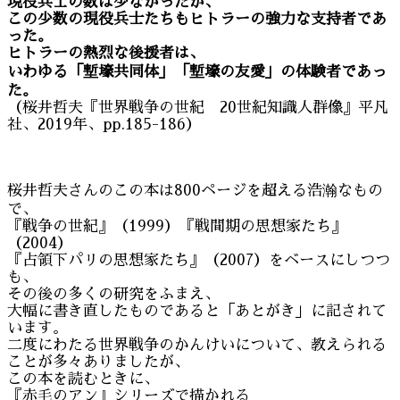
現役兵士の数は少なかったが、
この少数の現役兵士たちもヒトラーの強力な支持者であ
った。
ヒトラーの熱烈な後援者は、
いわゆる「塹壕共同体」「塹壕の友愛」の体験者であっ
た。
（桜井哲夫『世界戦争の世紀 20世紀知識人群像』平凡
社、2019年、pp.185-186）
桜井哲夫さんのこの本は800ページを超える浩瀚なもの
で、
『戦争の世紀』（1999）『戦間期の思想家たち』
（2004）
『占領下パリの思想家たち』（2007）をベースにしつつ
も、
その後の多くの研究をふまえ、
大幅に書き直したものであると「あとがき」に記されて
います。
二度にわたる世界戦争のかんけいについて、教えられる
ことが多々ありましたが、
この本を読むときに、
『赤毛のアン』シリーズで描かれる