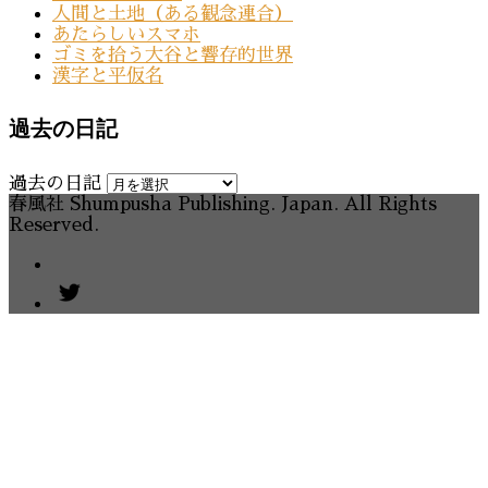
人間と土地（ある観念連合）
あたらしいスマホ
ゴミを拾う大谷と響存的世界
漢字と平仮名
過去の日記
過去の日記
春風社 Shumpusha Publishing. Japan. All Rights
Reserved.