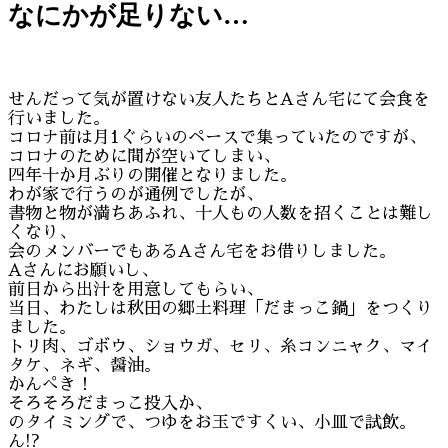
なにかが足りない…
せんだって気が置けない友人たちとAさん宅にて会食を
行いました。
コロナ前は月1ぐらいのペースで集っていたのですが、
コロナのために間が空いてしまい、
四年十か月ぶりの開催となりました。
わが家で行うのが通例でしたが、
書物と物が満ちあふれ、十人もの人数を招くことは難し
くなり、
会のメンバーでもあるAさん宅をお借りしました。
Aさんにお願いし、
前日から出汁を用意してもらい、
当日、わたしは秋田の郷土料理「だまっこ鍋」をつくり
ました。
トリ肉、ゴボウ、ショウガ、セリ、糸コンニャク、マイ
タケ、ネギ、醤油。
かんぺき！
そろそろだまっこ投入か、
のタイミングで、つゆをお玉ですくい、小皿で試飲。
ん!?