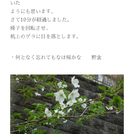
いた
ようにも思います。
さて10分が経過しました。
椅子を回転させ、
机上のゲラに目を落とします。
・何となく忘れてもなほ桜かな 野衾