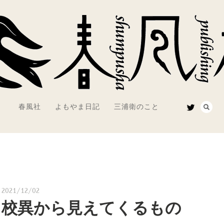
春風社
よもやま日記
三浦衛のこと
2021/12/02
校異から見えてくるもの