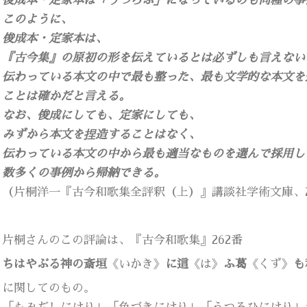
俊成本・定家本は「うつろふ」になっているのも同種の事
このように、
俊成本・定家本は、
『古今集』の原初の形を伝えているとは必ずしも言えない
伝わっている本文の中で最も整った、最も文学的な本文を
ことは確かだと言える。
なお、俊成にしても、定家にしても、
みずから本文を捏造することはなく、
伝わっている本文の中から最も適当なものを選んで採用し
数多くの事例から帰納できる。
（片桐洋一『古今和歌集全評釈（上）』講談社学術文庫、201
片桐さんのこの評論は、『古今和歌集』262番
ちはやぶる神の斎垣
《いかき》
に這
《は》
ふ葛
《くず》
も
に関してのもの。