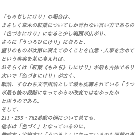
「もみぢしにけり」の場合は、
まさしく草木の紅葉についてしか言わない言い方であるの
「色づきにけり」になると少し範囲が広がり、
さらに「うつろひにけり」になると、
盛りのものが次第に衰えてゆくことを自然・人事を含めて
という事実を基に考えれば、
おそらくは「紅葉《もみぢ》しにけり」が最も古体であり
次いで「色づきにけり」が古く、
歌語、すなわち文学用語として最も洗練されている「うつ
が最も後の段階になってからの改変ではなかったか
と思うのである。
そして、
211・255・782番歌の例について見ても、
他本は「色づく」となっているのに、