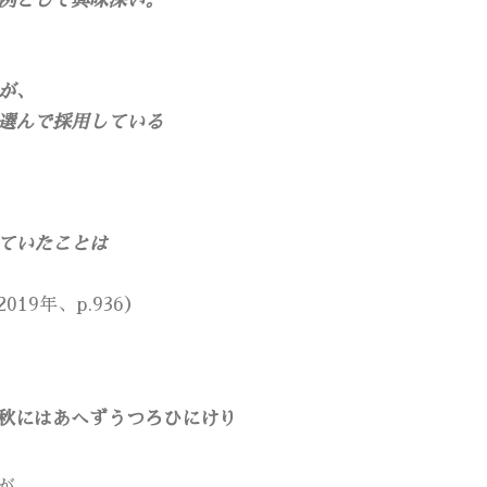
例として興味深い。
が、
選んで採用している
ていたことは
9年、p.936）
秋にはあへずうつろひにけり