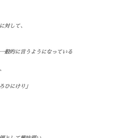
に対して、
一般的に言うようになっている
、
ろひにけり」