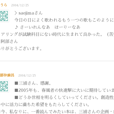
うら
2004/12/25
＞saejimaさん
今日の日によく歌われるもう一つの歌もこのように
♪ さーいれんなあ ほーりーなあ
ヒアリングが試験科目にない時代に生まれて良かった。（苦
＞阿部さん
ありがとうございます。
部仲麻呂
2004/12/25
■三浦さん、感謝。
■2005年も、春風者の快進撃に大いに期待して
■どうか世相を明るくしていってください。創造性
の中に活力に満ちた希望をもたらしてください。
■今、私なりに、一番読んでみたい本は、三浦さんの企画・