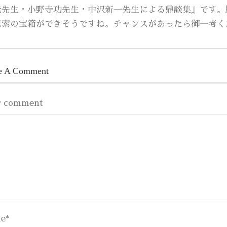
元先生・小野寺功先生・中沢新一先生による鼎談集』です。
思索の宝箱ができそうですね。チャンスがあったら御一考く
e A Comment
r comment
e
*