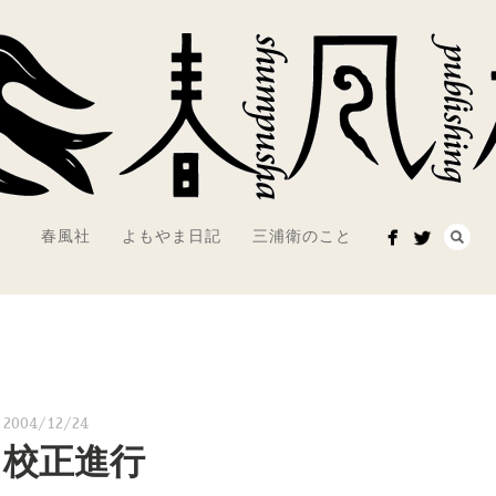
春風社
よもやま日記
三浦衛のこと
2004/12/24
校正進行