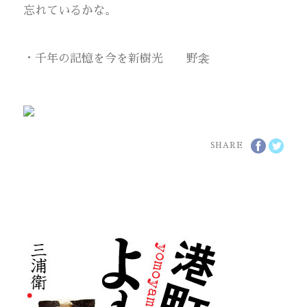
忘れているかな。
・千年の記憶を今を新樹光 野衾
SHARE