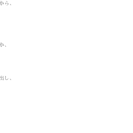
から、
か、
出し、