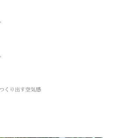
。
。
つくり出す空気感