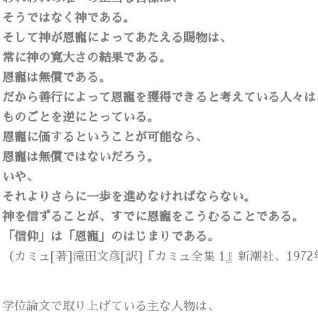
そうではなく神である。
そして神が恩寵によってあたえる賜物は、
常に神の寛大さの結果である。
恩寵は無償である。
だから善行によって恩寵を獲得できると考えている人々は
ものごとを逆にとっている。
恩寵に価するということが可能なら、
恩寵は無償ではないだろう。
いや、
それよりさらに一歩を進めなければならない。
神を信ずることが、すでに恩寵をこうむることである。
「信仰」は「恩寵」のはじまりである。
（カミュ[著]滝田文彦[訳]『カミュ全集 1』新潮社、1972年
学位論文で取り上げている主な人物は、