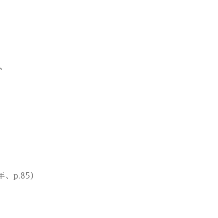
、
、p.85）