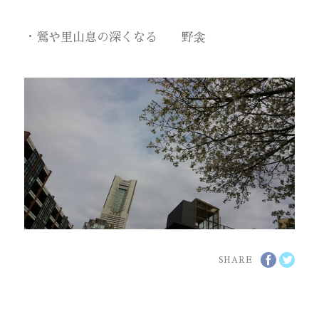
・鶯や里山息の深くなる 野衾
SHARE